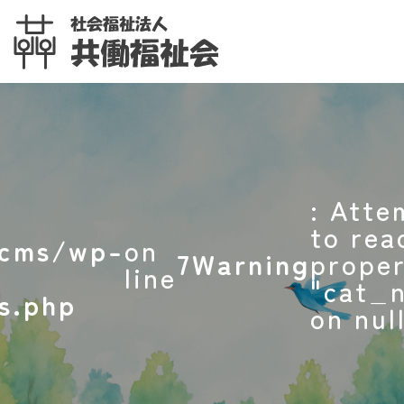
: Atte
to rea
pcms/wp-
on
7
Warning
prope
line
"cat_
s.php
on null